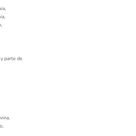
ia,
ia,
o,
y parte de
vina,
o,