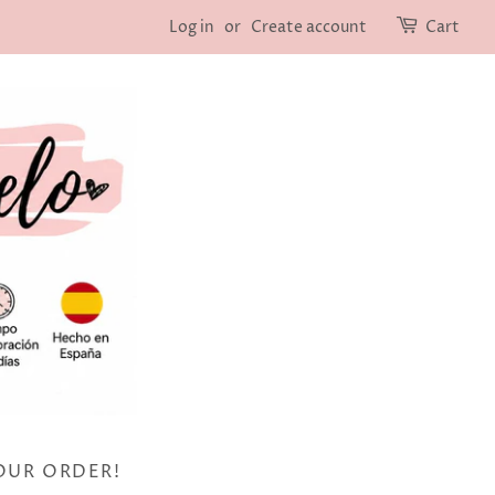
Log in
or
Create account
Cart
OUR ORDER!