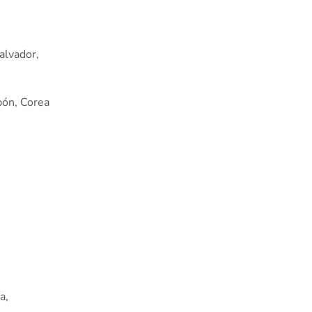
alvador,
pón, Corea
a,