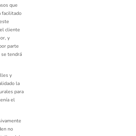
casos que
 facilitado
 este
el cliente
or, y
por parte
o se tendrá
lles y
alidado la
urales para
enía el
usivamente
den no