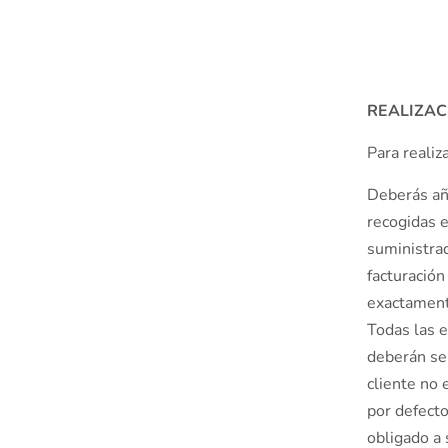
REALIZAC
Para reali
Deberás aña
recogidas e
suministra
facturación
exactamente
Todas las e
deberán se
cliente no 
por defecto
obligado a 