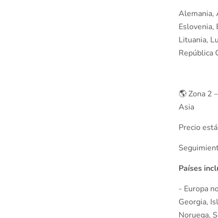
Alemania, A
Eslovenia, E
Lituania, L
República 
🌎 Zona 2 
Asia
Precio est
Seguimiento
Países inc
- Europa no
Georgia, Is
Noruega, Se