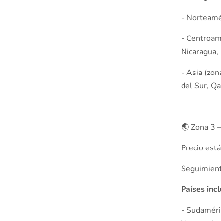
- Norteamé
- Centroam
Nicaragua,
- Asia (zon
del Sur, Qa
🌏 Zona 3 
Precio est
Seguimiento
Países inc
- Sudaméric