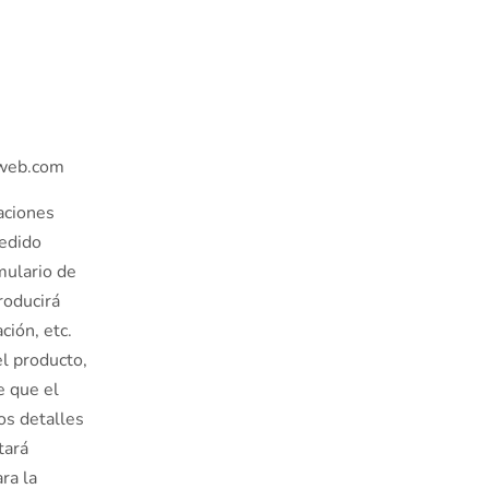
oweb.com
aciones
pedido
mulario de
roducirá
ción, etc.
l producto,
e que el
los detalles
tará
ra la