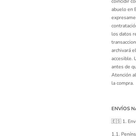
coincidir c
abuelo en E
expresamen
contratació
los datos r
transaccion
archivará e
accesible. 
antes de qu
Atención al
la compra.
ENVÍOS N
🇪🇸 1. Env
1.1. Peníns