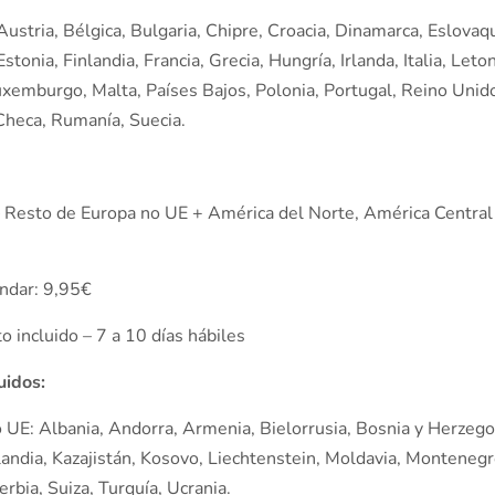
ustria, Bélgica, Bulgaria, Chipre, Croacia, Dinamarca, Eslovaqu
stonia, Finlandia, Francia, Grecia, Hungría, Irlanda, Italia, Leton
uxemburgo, Malta, Países Bajos, Polonia, Portugal, Reino Unid
Checa, Rumanía, Suecia.
– Resto de Europa no UE + América del Norte, América Central 
ándar: 9,95€
 incluido – 7 a 10 días hábiles
luidos:
 UE: Albania, Andorra, Armenia, Bielorrusia, Bosnia y Herzego
landia, Kazajistán, Kosovo, Liechtenstein, Moldavia, Montenegr
rbia, Suiza, Turquía, Ucrania.