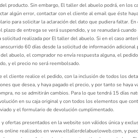
 del producto. Sin embargo, El taller del abuelo podrá, en los 
tar algún error, contactar con el cliente al email que éste haya
lario para solicitar la aclaración del dato que pudiera faltar. En
l plazo de entrega se verá suspendido, y se reanudará cuando 
 solicitud realizada por El taller del abuelo. Si en el caso anteri
anscurrido 60 días desde la solicitud de información adicional 
r del abuelo, el comprador no envía respuesta alguna, el pedid
do, y el precio no será reembolsado.
 el cliente realice el pedido, con la inclusión de todos los deta
iones que desea, y haya pagado el precio, y por tanto se haya v
mpra, no se admitirán cambios. Para lo que tendrá 15 días nat
volución en su caja original y con todos los elementos que cont
viado y el formulario de devolución cumplimentado.
 y ofertas presentados en la website son válidos única y excl
os online realizados en www.eltallerdelabueloweb.com, y pue