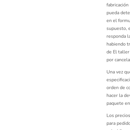
fabricación
pueda detec
en el formu
supuesto, e
responda la
habiendo tr
de El talle
por cancela
Una vez que
especificac
orden de co
hacer la de
paquete en
Los precios
para pedid